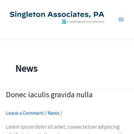
Skip
to
content
SAPA
News
Donec iaculis gravida nulla
Donec
iaculis
gravida
Leave a Comment
/
News
/
nulla
Lorem ipsum dolor sit amet, consectetuer adipiscing