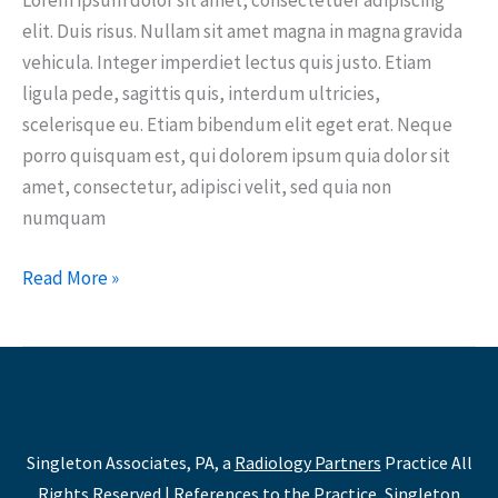
Lorem ipsum dolor sit amet, consectetuer adipiscing
elit. Duis risus. Nullam sit amet magna in magna gravida
vehicula. Integer imperdiet lectus quis justo. Etiam
ligula pede, sagittis quis, interdum ultricies,
scelerisque eu. Etiam bibendum elit eget erat. Neque
porro quisquam est, qui dolorem ipsum quia dolor sit
amet, consectetur, adipisci velit, sed quia non
numquam
Read More »
Singleton Associates, PA, a
Radiology Partners
Practice All
Rights Reserved | References to the Practice, Singleton