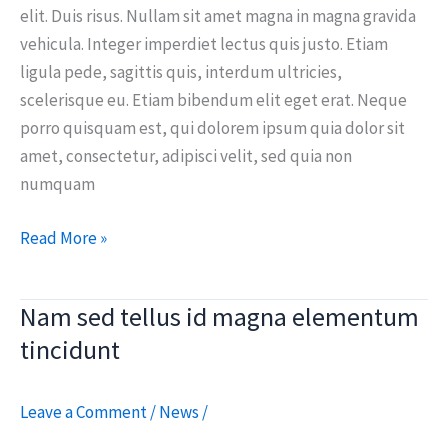
elit. Duis risus. Nullam sit amet magna in magna gravida
vehicula. Integer imperdiet lectus quis justo. Etiam
ligula pede, sagittis quis, interdum ultricies,
scelerisque eu. Etiam bibendum elit eget erat. Neque
porro quisquam est, qui dolorem ipsum quia dolor sit
amet, consectetur, adipisci velit, sed quia non
numquam
Read More »
Nam sed tellus id magna elementum
Nam
sed
tincidunt
tellus
id
Leave a Comment
/
News
/
magna