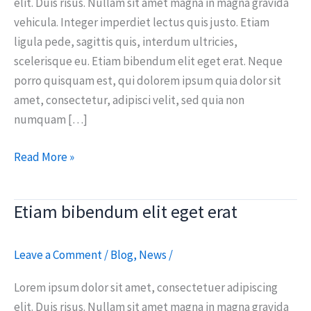
elit. Duis risus. Nullam sit amet magna in magna gravida
vehicula. Integer imperdiet lectus quis justo. Etiam
ligula pede, sagittis quis, interdum ultricies,
scelerisque eu. Etiam bibendum elit eget erat. Neque
porro quisquam est, qui dolorem ipsum quia dolor sit
amet, consectetur, adipisci velit, sed quia non
numquam […]
Read More »
Etiam bibendum elit eget erat
Etiam
bibendum
elit
Leave a Comment
/
Blog
,
News
/
eget
erat
Lorem ipsum dolor sit amet, consectetuer adipiscing
elit. Duis risus. Nullam sit amet magna in magna gravida