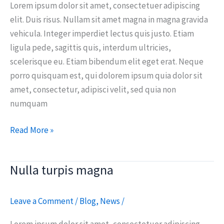
elementum
Lorem ipsum dolor sit amet, consectetuer adipiscing
tincidunt
elit. Duis risus. Nullam sit amet magna in magna gravida
vehicula. Integer imperdiet lectus quis justo. Etiam
ligula pede, sagittis quis, interdum ultricies,
scelerisque eu. Etiam bibendum elit eget erat. Neque
porro quisquam est, qui dolorem ipsum quia dolor sit
amet, consectetur, adipisci velit, sed quia non
numquam
Read More »
Nulla turpis magna
Nulla
turpis
magna
Leave a Comment
/
Blog
,
News
/