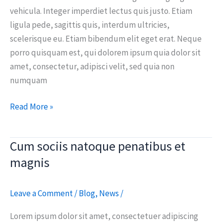
vehicula. Integer imperdiet lectus quis justo. Etiam
ligula pede, sagittis quis, interdum ultricies,
scelerisque eu. Etiam bibendum elit eget erat. Neque
porro quisquam est, qui dolorem ipsum quia dolor sit
amet, consectetur, adipisci velit, sed quia non
numquam
Read More »
Cum sociis natoque penatibus et
Cum
sociis
magnis
natoque
penatibus
Leave a Comment
/
Blog
,
News
/
et
magnis
Lorem ipsum dolor sit amet, consectetuer adipiscing