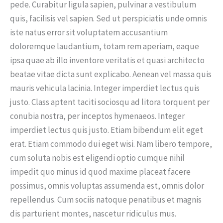
pede. Curabitur ligula sapien, pulvinar a vestibulum
quis, facilisis vel sapien. Sed ut perspiciatis unde omnis
iste natus error sit voluptatem accusantium
doloremque laudantium, totam rem aperiam, eaque
ipsa quae ab illo inventore veritatis et quasi architecto
beatae vitae dicta sunt explicabo. Aenean vel massa quis
mauris vehicula lacinia. Integer imperdiet lectus quis
justo. Class aptent taciti sociosqu ad litora torquent per
conubia nostra, per inceptos hymenaeos. Integer
imperdiet lectus quis justo. Etiam bibendum elit eget
erat. Etiam commodo dui eget wisi. Nam libero tempore,
cum soluta nobis est eligendi optio cumque nihil
impedit quo minus id quod maxime placeat facere
possimus, omnis voluptas assumenda est, omnis dolor
repellendus. Cum sociis natoque penatibus et magnis
dis parturient montes, nascetur ridiculus mus.